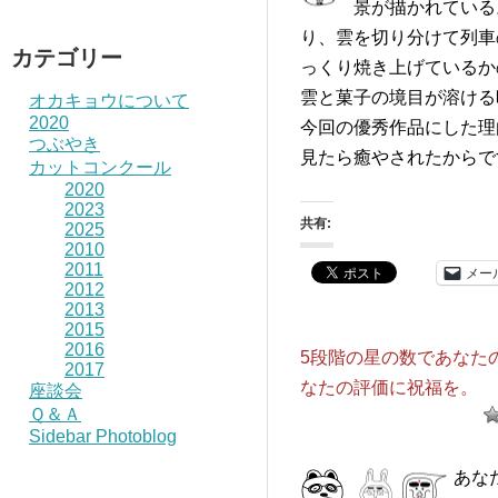
景が描かれている
り、雲を切り分けて列車
カテゴリー
っくり焼き上げているか
雲と菓子の境目が溶ける
オカキョウについて
2020
今回の優秀作品にした理
つぶやき
見たら癒やされたからで
カットコンクール
2020
2023
共有:
2025
2010
2011
メー
2012
2013
2015
2016
5段階の星の数であなた
2017
なたの評価に祝福を。
座談会
Ｑ＆Ａ
Sidebar Photoblog
あな