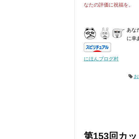
なたの評価に祝福を。
あな
に幸
にほんブログ村
お
第153回カ