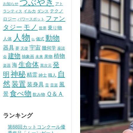
つぶやき
お知らせ
アト
テクノ
イルカ
ランティス
ダンス
ファン
ロジー
パワースポット
モノ
タジー
乗り物
世界
人物
動物
人体
儀式
仏
器具
宇宙
幾何学
夢
天使
座談
建物
植物
抽象画
果物
会
未来
生命体
発
海
楽器
異次元
神秘
自
明
精霊
紳士
職人
然
装置
風
装身具
音
音楽
食べ物
景
Ｑ＆Ａ
飲み物
ランキング
第68回カットコンクール優