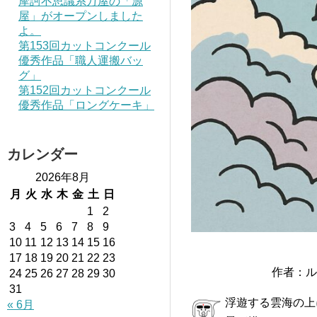
摩訶不思議系万屋の「源
屋」がオープンしました
よ。
第153回カットコンクール
優秀作品「職人運搬バッ
グ」
第152回カットコンクール
優秀作品「ロングケーキ」
カレンダー
2026年8月
月
火
水
木
金
土
日
1
2
3
4
5
6
7
8
9
10
11
12
13
14
15
16
17
18
19
20
21
22
23
作者：ル
24
25
26
27
28
29
30
31
浮遊する雲海の上
« 6月