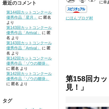
に幸
最近のコメント
第144回カットコンクール
優秀作品「星月」
に
匿名
にほんブログ村
より
第143回カットコンクール
優秀作品「Arrival」
に
匿
名
より
第143回カットコンクール
優秀作品「Arrival」
に
匿
名
より
第142回カットコンクール
優秀作品「ゾウの腰掛」
に
匿名
より
第142回カットコンクール
第158回カ
優秀作品「ゾウの腰掛」
に
匿名
より
見！」
タグ