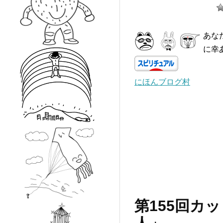
あな
に幸
にほんブログ村
第155回カ