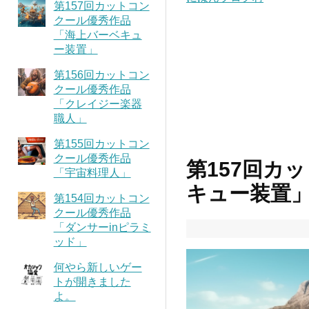
第157回カットコン
クール優秀作品
「海上バーベキュ
ー装置」
第156回カットコン
クール優秀作品
「クレイジー楽器
職人」
第155回カットコン
クール優秀作品
第157回カ
「宇宙料理人」
キュー装置
第154回カットコン
クール優秀作品
「ダンサーinピラミ
ッド」
何やら新しいゲー
トが開きました
よ。