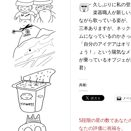
久しぶりに私の登
楽器職人が新しい
ながら歌っている姿が、
三本ありますが、ネック
ムになっているのかさっ
「自分のアイデアはオリ
ょう！」という陽気なメ
が乗っているオブジェが
君）
共有:
メー
5段階の星の数であなた
なたの評価に祝福を。