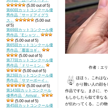
秀作品「ムーンゲート」
(5.00 out of 5)
第60回カットコンクール優
秀作品「サードアイグラ
ス」
(5.00 out
of 5)
第69回カットコンクール優
秀作品「Eシャツ」
(5.00 out of 5)
第65回カットコンクール優
秀作品「覆面ヨギ」
(5.00 out of 5)
第77回カットコンクール優
秀作品「ドリーミン」
作者：エリ
(5.00 out of 5)
第23回カットコンクール優
ほほぅ。これはな
秀作品「サマーボーイ」
かり難い人の顔を
(5.00 out of 5)
第143回カットコンクール
作品ですな。まさに、そ
優秀作品「Arrival」
もしかしたら似て非なる
(5.00 out of 5)
が伝わってくる。この物
第45回カットコンクール優