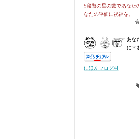
5段階の星の数であなた
なたの評価に祝福を。
あな
に幸
にほんブログ村