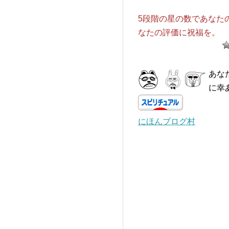
5段階の星の数であなた
なたの評価に祝福を。
あな
に幸
にほんブログ村