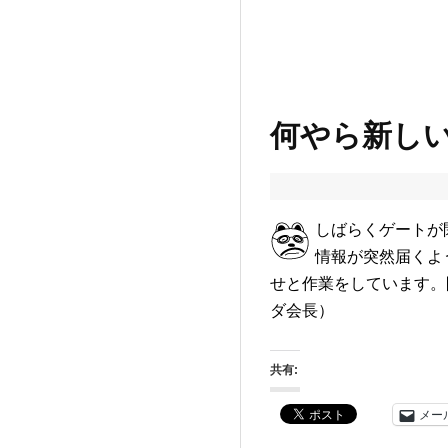
何やら新し
しばらくゲートが
情報が突然届くよ
せと作業をしています。
ダ会長）
共有:
メー