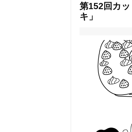
第152回カ
キ」