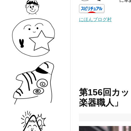
に幸
にほんブログ村
第156回カ
楽器職人」