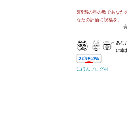
5段階の星の数であなた
なたの評価に祝福を。
あな
に幸
にほんブログ村