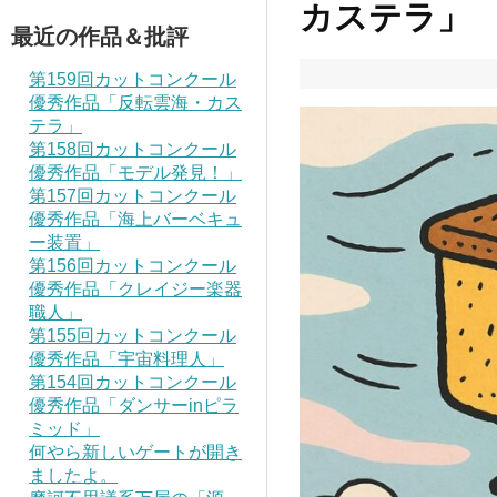
カステラ」
最近の作品＆批評
第159回カットコンクール
優秀作品「反転雲海・カス
テラ」
第158回カットコンクール
優秀作品「モデル発見！」
第157回カットコンクール
優秀作品「海上バーベキュ
ー装置」
第156回カットコンクール
優秀作品「クレイジー楽器
職人」
第155回カットコンクール
優秀作品「宇宙料理人」
第154回カットコンクール
優秀作品「ダンサーinピラ
ミッド」
何やら新しいゲートが開き
ましたよ。