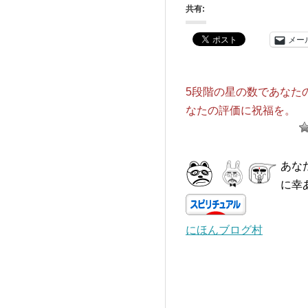
共有:
メー
5段階の星の数であなた
なたの評価に祝福を。
あな
に幸
にほんブログ村