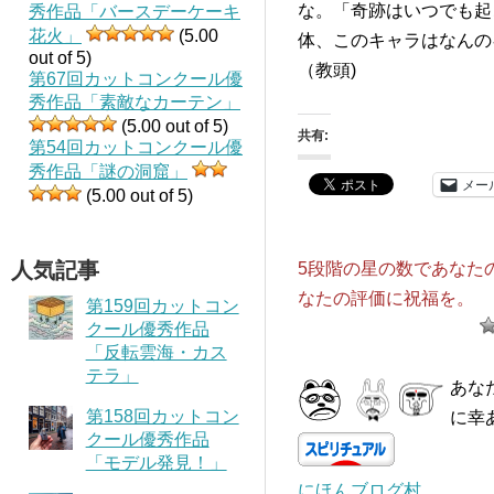
な。「奇跡はいつでも起
秀作品「バースデーケーキ
花火」
(5.00
体、このキャラはなんの
out of 5)
（教頭)
第67回カットコンクール優
秀作品「素敵なカーテン」
(5.00 out of 5)
共有:
第54回カットコンクール優
秀作品「謎の洞窟」
メー
(5.00 out of 5)
人気記事
5段階の星の数であなた
なたの評価に祝福を。
第159回カットコン
クール優秀作品
「反転雲海・カス
テラ」
あな
第158回カットコン
に幸
クール優秀作品
「モデル発見！」
にほんブログ村