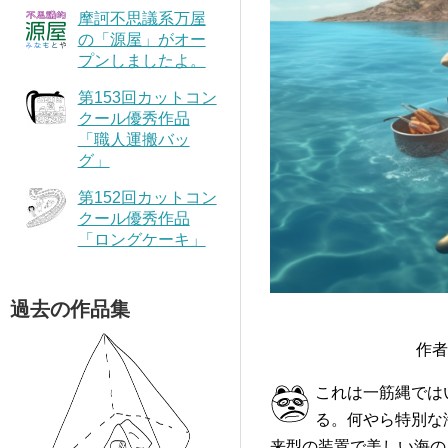
摩訶不思議系万屋
の「源屋」がオー
プンしましたよ。
第153回カットコン
クール優秀作品
「職人運搬バッ
グ」
第152回カットコン
クール優秀作品
「ロングケーキ」
過去の作品集
作者
これは一筋縄では
る。何やら特別な
来型の装置で美しい海の