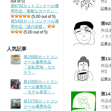
out of 5)
州】
第67回カットコンクール優
記事
秀作品「素敵なカーテン」
(5.00 out of 5)
第54回カットコンクール優
第9
秀作品「謎の洞窟」
作品
(5.00 out of 5)
ノス
記事
人気記事
第159回カットコン
第1
クール優秀作品
作品
「反転雲海・カス
州】
テラ」
記事
第158回カットコン
クール優秀作品
「モデル発見！」
第1
作品
第157回カットコン
クール優秀作品
であ