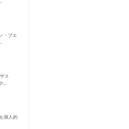
.
ン・ブエ
.
ンザス
..
ても個人的