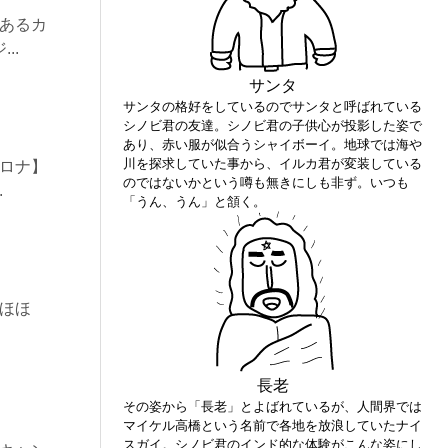
のあるカ
..
サンタ
サンタの格好をしているのでサンタと呼ばれている
シノビ君の友達。シノビ君の子供心が投影した姿で
あり、赤い服が似合うシャイボーイ。地球では海や
川を探求していた事から、イルカ君が変装している
セロナ】
のではないかという噂も無きにしも非ず。いつも
.
「うん、うん」と頷く。
 ほほ
長老
その姿から「長老」とよばれているが、人間界では
マイケル高橋という名前で各地を放浪していたナイ
スガイ。シノビ君のインド的な体験がこんな姿にし