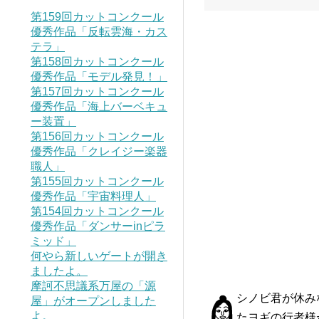
第159回カットコンクール
優秀作品「反転雲海・カス
テラ」
第158回カットコンクール
優秀作品「モデル発見！」
第157回カットコンクール
優秀作品「海上バーベキュ
ー装置」
第156回カットコンクール
優秀作品「クレイジー楽器
職人」
第155回カットコンクール
優秀作品「宇宙料理人」
第154回カットコンクール
優秀作品「ダンサーinピラ
ミッド」
何やら新しいゲートが開き
ましたよ。
摩訶不思議系万屋の「源
シノビ君が休み
屋」がオープンしました
よ。
たヨギの行者様