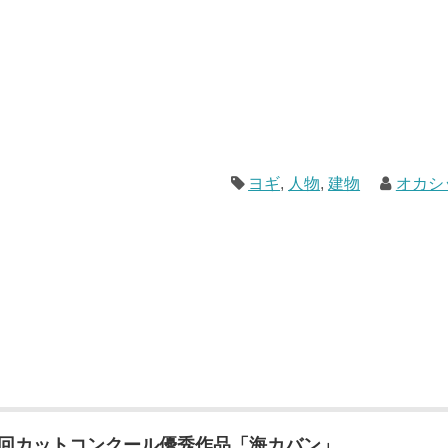
ヨギ
,
人物
,
建物
オカシ
3回カットコンクール優秀作品「海カバン」