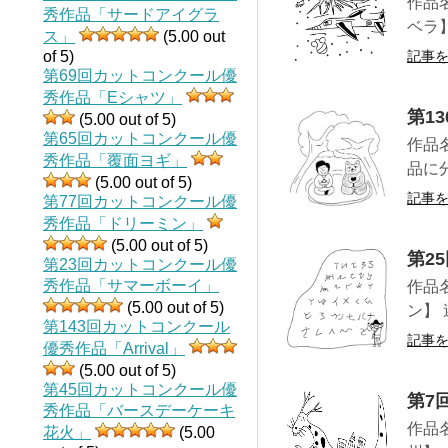
作品
秀作品「サードアイグラ
ベラ
ス」
(5.00 out
of 5)
記事
第69回カットコンクール優
秀作品「Eシャツ」
第1
(5.00 out of 5)
第65回カットコンクール優
作品
秀作品「覆面ヨギ」
品に
(5.00 out of 5)
記事
第77回カットコンクール優
秀作品「ドリーミン」
(5.00 out of 5)
第2
第23回カットコンクール優
秀作品「サマーボーイ」
作品
(5.00 out of 5)
ン】
第143回カットコンクール
記事
優秀作品「Arrival」
(5.00 out of 5)
第45回カットコンクール優
第7
秀作品「バースデーケーキ
作品
花火」
(5.00