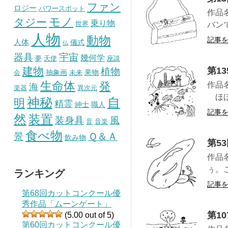
ファン
ロジー
パワースポット
作品
モノ
タジー
乗り物
世界
バン
人物
動物
記事
人体
儀式
仏
器具
宇宙
幾何学
夢
天使
座談
建物
植物
第1
抽象画
果物
会
未来
生命体
発
作品
海
楽器
異次元
ほほ
神秘
自
明
精霊
紳士
職人
記事
然
装置
風
装身具
音
音楽
食べ物
景
Ｑ＆Ａ
飲み物
第5
作品
ぅ。
ランキング
記事
第68回カットコンクール優
秀作品「ムーンゲート」
第1
(5.00 out of 5)
第60回カットコンクール優