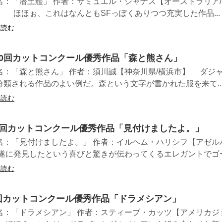
名：「潜土艦」 作者：サミュエル・ジャナス【オーストラリア
】 ほほぉ、これはなんともSFっぽくありつつ充実した作品...
を読む
30回カットコンクール優秀作品「森と熊さん」
名：「森と熊さん」 作者：須川誠【神奈川県/横浜市】 ダジ
分類される作品のよい例だ。森という文字が書かれた服を来て..
を読む
5回カットコンクール優秀作品「見付けましたよ。」
名：「見付けましたよ。」 作者：イルヘム・ハリシフ【アゼル
 遂に発見したという喜びと驚きが伝わってくるエレガントでゴージ
を読む
回カットコンクール優秀作品「ドラメシアン」
名：「ドラメシアン」 作者：スティーブ・カッツ【アメリカジ