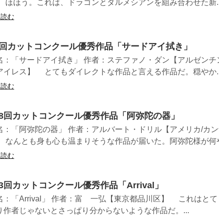
 ほほう。これは、ドラゴンとダルメシアンを組み合わせた新..
を読む
2回カットコンクール優秀作品「サードアイ拭き」
名：「サードアイ拭き」 作者：ステファノ・ダン【アルゼンチ
アイレス】 とてもダイレクトな作品と言える作品だ。穏やか..
を読む
18回カットコンクール優秀作品「阿弥陀の器」
名：「阿弥陀の器」 作者：アルバート・ドリル【アメリカ/カ
 なんとも身も心も温まりそうな作品が届いた。阿弥陀様が何や.
を読む
43回カットコンクール優秀作品「Arrival」
名：「Arrival」 作者：富 一弘【東京都品川区】 これはと
り作者じゃないとさっぱり分からないような作品だ。...