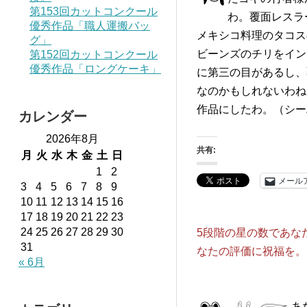
第153回カットコンクール
わ。覆面レスラ
優秀作品「職人運搬バッ
メキシコ料理のタコス
グ」
ビーンズのチリをイン
第152回カットコンクール
優秀作品「ロングケーキ」
に第三の目があるし、
なのかもしれないわね
作品にしたわ。（シー
カレンダー
2026年8月
共有:
月
火
水
木
金
土
日
1
2
メール
3
4
5
6
7
8
9
10
11
12
13
14
15
16
17
18
19
20
21
22
23
24
25
26
27
28
29
30
5段階の星の数であな
31
なたの評価に祝福を。
« 6月
あ