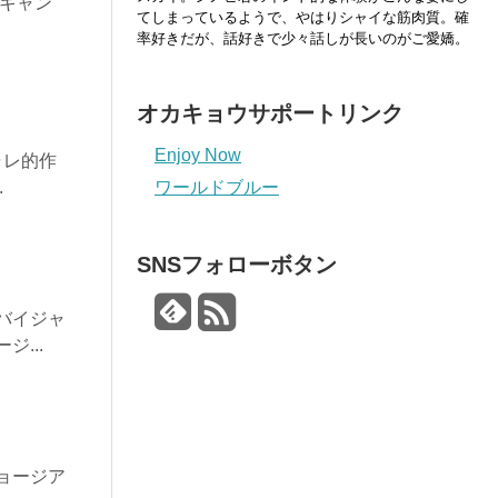
/キャン
てしまっているようで、やはりシャイな筋肉質。確
率好きだが、話好きで少々話しが長いのがご愛嬌。
オカキョウサポートリンク
Enjoy Now
ャレ的作
.
ワールドブルー
SNSフォローボタン
バイジャ
...
ョージア