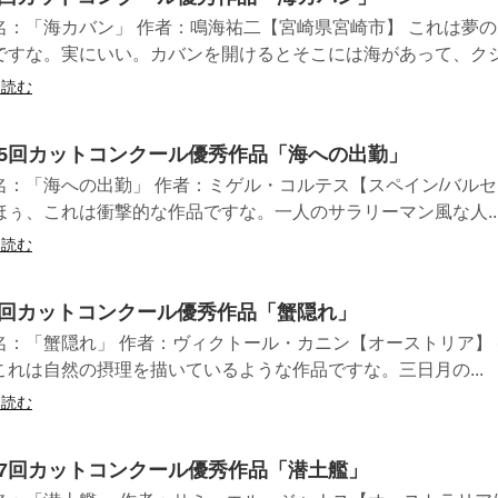
名：「海カバン」 作者：鳴海祐二【宮崎県宮崎市】 これは夢
ですな。実にいい。カバンを開けるとそこには海があって、クジ.
を読む
35回カットコンクール優秀作品「海への出勤」
名：「海への出勤」 作者：ミゲル・コルテス【スペイン/バル
ぅ、これは衝撃的な作品ですな。一人のサラリーマン風な人..
を読む
3回カットコンクール優秀作品「蟹隠れ」
名：「蟹隠れ」 作者：ヴィクトール・カニン【オーストリア】
これは自然の摂理を描いているような作品ですな。三日月の...
を読む
07回カットコンクール優秀作品「潜土艦」