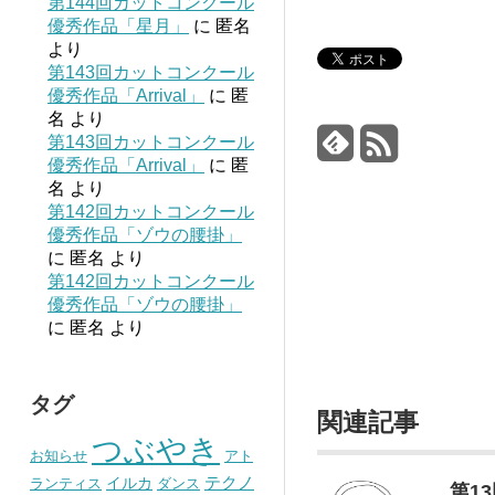
第144回カットコンクール
優秀作品「星月」
に
匿名
より
第143回カットコンクール
優秀作品「Arrival」
に
匿
名
より
第143回カットコンクール
優秀作品「Arrival」
に
匿
名
より
第142回カットコンクール
優秀作品「ゾウの腰掛」
に
匿名
より
第142回カットコンクール
優秀作品「ゾウの腰掛」
に
匿名
より
タグ
関連記事
つぶやき
お知らせ
アト
テクノ
イルカ
ランティス
ダンス
第1