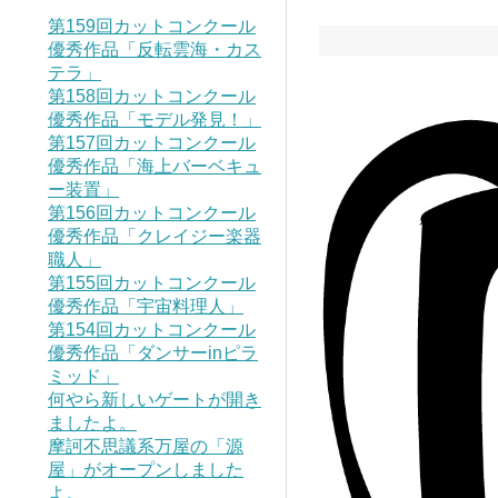
第159回カットコンクール
優秀作品「反転雲海・カス
テラ」
第158回カットコンクール
優秀作品「モデル発見！」
第157回カットコンクール
優秀作品「海上バーベキュ
ー装置」
第156回カットコンクール
優秀作品「クレイジー楽器
職人」
第155回カットコンクール
優秀作品「宇宙料理人」
第154回カットコンクール
優秀作品「ダンサーinピラ
ミッド」
何やら新しいゲートが開き
ましたよ。
摩訶不思議系万屋の「源
屋」がオープンしました
よ。