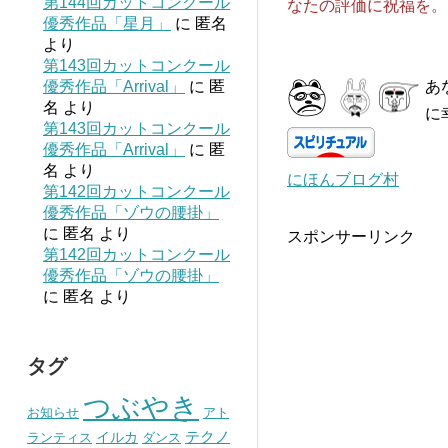
第144回カットコンクール
なたの評価に祝福を。
優秀作品「星月」
に
匿名
より
第143回カットコンクール
優秀作品「Arrival」
に
匿
あ
名
より
に
第143回カットコンクール
優秀作品「Arrival」
に
匿
名
より
にほんブログ村
第142回カットコンクール
優秀作品「ゾウの腰掛」
に
匿名
より
スポンサーリンク
第142回カットコンクール
優秀作品「ゾウの腰掛」
に
匿名
より
タグ
つぶやき
お知らせ
アト
テクノ
イルカ
ランティス
ダンス