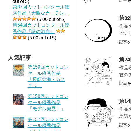
記事
out of 5)
第67回カットコンクール優
秀作品「素敵なカーテン」
第3
(5.00 out of 5)
第54回カットコンクール優
作品
秀作品「謎の洞窟」
でデ
(5.00 out of 5)
記事
人気記事
第2
第159回カットコン
作品
クール優秀作品
君の
「反転雲海・カス
記事
テラ」
第158回カットコン
第1
クール優秀作品
「モデル発見！」
作品
思議
第157回カットコン
記事
クール優秀作品