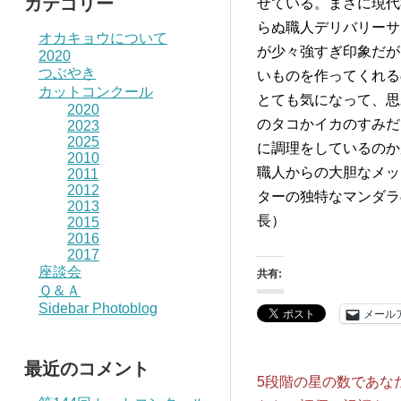
カテゴリー
せている。まさに現代
らぬ職人デリバリーサ
オカキョウについて
が少々強すぎ印象だが
2020
つぶやき
いものを作ってくれる
カットコンクール
とても気になって、思
2020
のタコかイカのすみだ
2023
2025
に調理をしているのか
2010
職人からの大胆なメッ
2011
2012
ターの独特なマンダラ
2013
長）
2015
2016
2017
座談会
共有:
Ｑ＆Ａ
Sidebar Photoblog
メール
最近のコメント
5段階の星の数であな