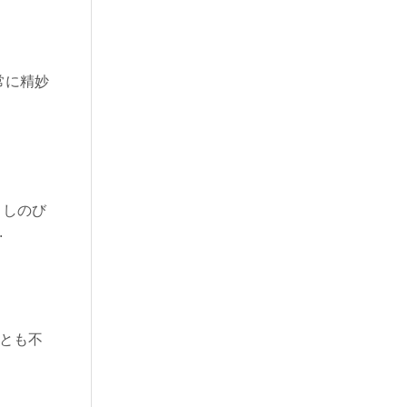
常に精妙
 しのび
.
んとも不