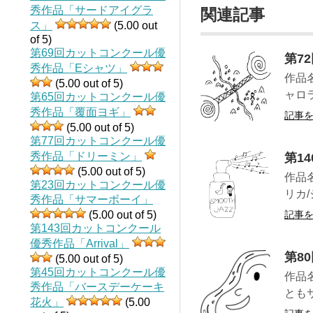
秀作品「サードアイグラ
関連記事
ス」
(5.00 out
of 5)
第69回カットコンクール優
第7
秀作品「Eシャツ」
作品
(5.00 out of 5)
ャロ
第65回カットコンクール優
秀作品「覆面ヨギ」
記事
(5.00 out of 5)
第77回カットコンクール優
秀作品「ドリーミン」
第1
(5.00 out of 5)
作品
第23回カットコンクール優
リカ
秀作品「サマーボーイ」
(5.00 out of 5)
記事
第143回カットコンクール
優秀作品「Arrival」
第8
(5.00 out of 5)
第45回カットコンクール優
作品
秀作品「バースデーケーキ
とも
花火」
(5.00