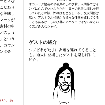
ービスな
オカシック協会の平会員のしのび君。人間界ではイ
こだわり
ンドに住んでいたようだが、日本の忍者に憧れを持
っていたとの話。性格はおとなしいが、交友関係は
な美味し
広い。アストラル領域から様々な仲間を連れてくる
マークが
こともあるが、しのび君のアバターではないかとい
素材の中
うほどみんなシャイ。
どのよう
」という
ゲストの紹介
、カウン
シノビ君がたまに友達を連れてくること
ンダ会
も。過去に登場したゲストを楽しげにご
紹介。
さい。あ
シーハ