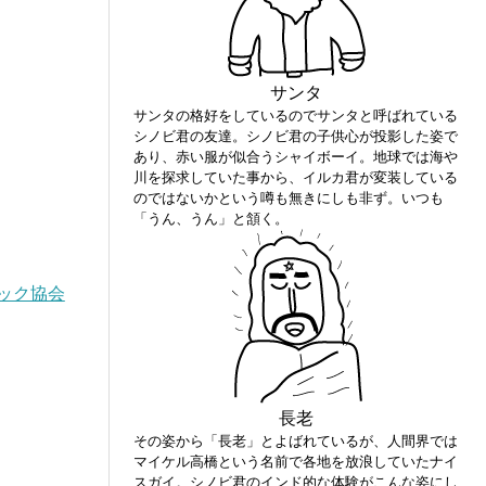
サンタ
サンタの格好をしているのでサンタと呼ばれている
シノビ君の友達。シノビ君の子供心が投影した姿で
あり、赤い服が似合うシャイボーイ。地球では海や
川を探求していた事から、イルカ君が変装している
のではないかという噂も無きにしも非ず。いつも
「うん、うん」と頷く。
ック協会
長老
その姿から「長老」とよばれているが、人間界では
マイケル高橋という名前で各地を放浪していたナイ
スガイ。シノビ君のインド的な体験がこんな姿にし