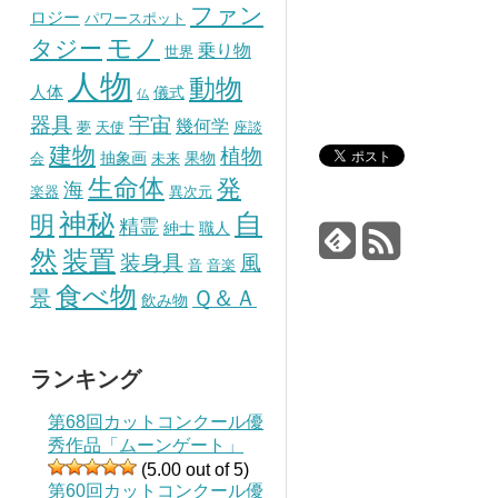
ファン
ロジー
パワースポット
モノ
タジー
乗り物
世界
人物
動物
人体
儀式
仏
器具
宇宙
幾何学
夢
天使
座談
建物
植物
抽象画
果物
会
未来
生命体
発
海
楽器
異次元
神秘
自
明
精霊
紳士
職人
然
装置
風
装身具
音
音楽
食べ物
景
Ｑ＆Ａ
飲み物
ランキング
第68回カットコンクール優
秀作品「ムーンゲート」
(5.00 out of 5)
第60回カットコンクール優