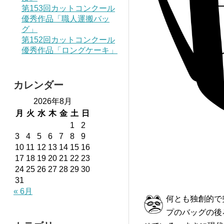
第153回カットコンクール
優秀作品「職人運搬バッ
グ」
第152回カットコンクール
優秀作品「ロングケーキ」
カレンダー
2026年8月
月
火
水
木
金
土
日
1
2
3
4
5
6
7
8
9
10
11
12
13
14
15
16
17
18
19
20
21
22
23
24
25
26
27
28
29
30
31
« 6月
何とも独創的で
プのバッグの後