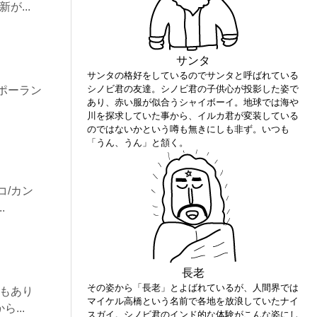
...
サンタ
サンタの格好をしているのでサンタと呼ばれている
シノビ君の友達。シノビ君の子供心が投影した姿で
ポーラン
あり、赤い服が似合うシャイボーイ。地球では海や
川を探求していた事から、イルカ君が変装している
のではないかという噂も無きにしも非ず。いつも
「うん、うん」と頷く。
」
コ/カン
.
長老
その姿から「長老」とよばれているが、人間界では
くもあり
マイケル高橋という名前で各地を放浪していたナイ
...
スガイ。シノビ君のインド的な体験がこんな姿にし