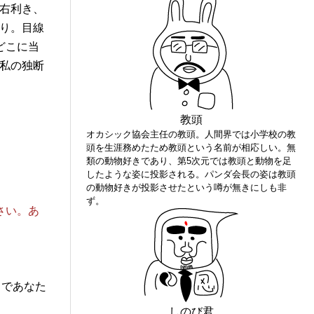
右利き、
り。目線
どこに当
私の独断
教頭
オカシック協会主任の教頭。人間界では小学校の教
頭を生涯務めたため教頭という名前が相応しい。無
類の動物好きであり、第5次元では教頭と動物を足
したような姿に投影される。パンダ会長の姿は教頭
の動物好きが投影させたという噂が無きにしも非
ず。
さい。あ
クであなた
しのび君