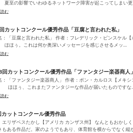
 夏至の影響でいわゆるネットワーク障害が起こってしまい更新が
を読む
6回カットコンクール優秀作品「豆腐と言われた私」
名：「豆腐と言われた私」 作者：フレデリック・ピンスケル【
 ほほぅ。これは何か奥深いメッセージを感じさせるメッ...
を読む
28回カットコンクール優秀作品「ファンタジー楽器商人
名：「ファンタジー楽器商人」 作者：ポン・カルロス【メキシ
】 ほほぅ、これまたファンタジーな作品が届いたものですな..
を読む
回カットコンクール優秀作品
：エリザベスたかし【アメリカ カンザス州】 なんともおかし
さもある作品だ。家のようでもあり、体育館を横からでなく縦から