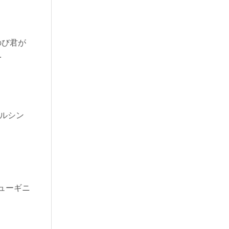
のび君が
.
ヘルシン
ューギニ