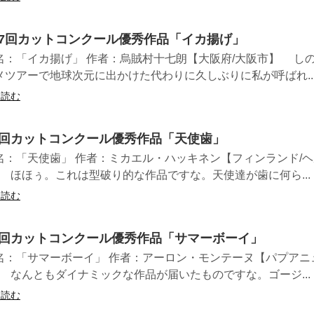
17回カットコンクール優秀作品「イカ揚げ」
名：「イカ揚げ」 作者：烏賊村十七朗【大阪府/大阪市】 し
メツアーで地球次元に出かけた代わりに久しぶりに私が呼ばれ..
を読む
9回カットコンクール優秀作品「天使歯」
名：「天使歯」 作者：ミカエル・ハッキネン【フィンランド/
 ほほぅ。これは型破り的な作品ですな。天使達が歯に何ら...
を読む
3回カットコンクール優秀作品「サマーボーイ」
名：「サマーボーイ」 作者：アーロン・モンテーヌ【パプアニ
 なんともダイナミックな作品が届いたものですな。ゴージ...
を読む