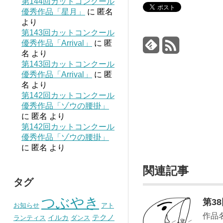
第144回カットコンクール
優秀作品「星月」
に
匿名
より
第143回カットコンクール
優秀作品「Arrival」
に
匿
名
より
第143回カットコンクール
優秀作品「Arrival」
に
匿
名
より
第142回カットコンクール
優秀作品「ゾウの腰掛」
に
匿名
より
第142回カットコンクール
優秀作品「ゾウの腰掛」
に
匿名
より
関連記事
タグ
つぶやき
第3
お知らせ
アト
作品
テクノ
イルカ
ランティス
ダンス