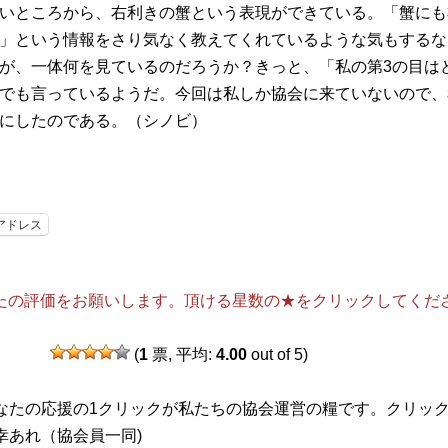
いところから、右利きの蟹という表現ができている。「蟹にも
」という情報をさり気なく教えてくれているような気もするな
が、一体何を見ているのだろうか？きっと、「私の第3の目は
でも言っているようだ。今回は私しか協会に来ていないので、
にしたのである。（シノビ）
アドレス
たの評価をお願いします。頂ける星数の★をクリックしてくだ
(
1
票, 平均:
4.00
out of 5)
なたの応援の1クリックが私たちの協会運営の糧です。クリッ
幸あれ（協会員一同)