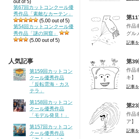
out of 5)
第67回カットコンクール優
秀作品「素敵なカーテン」
第1
(5.00 out of 5)
作品
第54回カットコンクール優
秀作品「謎の洞窟」
グル
(5.00 out of 5)
記事
人気記事
第3
作品
第159回カットコン
キ】
クール優秀作品
「反転雲海・カス
記事
テラ」
第158回カットコン
第2
クール優秀作品
作品
「モデル発見！」
ア】
第157回カットコン
記事
クール優秀作品