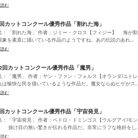
を読む
3回カットコンクール優秀作品「割れた海」
名：「割れた海」 作者：ジミー・クロス【フィジー】 海が割
現象を素直に描いている作品のようですね。あの伝説のあれ...
を読む
32回カットコンクール優秀作品「魔男」
名：「魔男」 作者：ヤン・ファン・フォルス【オランダ/ユト
は愉快な民を描いているような作品だ。魔女ならぬヒゲがス..
を読む
6回カットコンクール優秀作品「宇宙発見」
名：「宇宙発見」 作者：ペドロ・ドミンゴス【ウルグアイ/モ
】 抜け目の無い驚きが伝わる作品だ。非常にラフな格好をし..
を読む