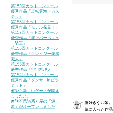
第159回カットコンクール
優秀作品「反転雲海・カス
テラ」
第158回カットコンクール
優秀作品「モデル発見！」
第157回カットコンクール
優秀作品「海上バーベキュ
ー装置」
第156回カットコンクール
優秀作品「クレイジー楽器
職人」
第155回カットコンクール
優秀作品「宇宙料理人」
第154回カットコンクール
優秀作品「ダンサーinピラ
ミッド」
何やら新しいゲートが開き
ましたよ。
摩訶不思議系万屋の「源
蟹好きな印象。
屋」がオープンしました
気に入った作品
よ。