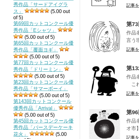
秀作品「サードアイグラ
記事
ス」
(5.00 out
of 5)
第69回カットコンクール優
第7
秀作品「Eシャツ」
作品
(5.00 out of 5)
言う
第65回カットコンクール優
記事
秀作品「覆面ヨギ」
(5.00 out of 5)
第77回カットコンクール優
第1
秀作品「ドリーミン」
(5.00 out of 5)
作品
第23回カットコンクール優
これ
秀作品「サマーボーイ」
記事
(5.00 out of 5)
第143回カットコンクール
優秀作品「Arrival」
第9
(5.00 out of 5)
第45回カットコンクール優
作品
秀作品「バースデーケーキ
オ市
花火」
(5.00
記事