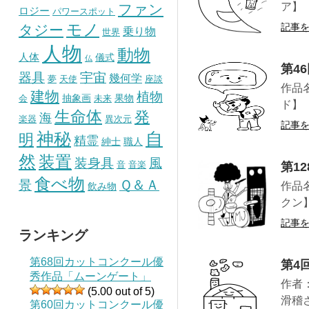
ア】
ファン
ロジー
パワースポット
モノ
記事
タジー
乗り物
世界
人物
動物
人体
儀式
仏
第4
器具
宇宙
幾何学
夢
天使
座談
作品
建物
植物
抽象画
果物
会
未来
ド】
生命体
発
海
楽器
異次元
記事
神秘
自
明
精霊
紳士
職人
然
装置
風
装身具
音
音楽
第1
食べ物
景
Ｑ＆Ａ
作品
飲み物
クン
記事
ランキング
第68回カットコンクール優
第4
秀作品「ムーンゲート」
作者
(5.00 out of 5)
滑稽
第60回カットコンクール優