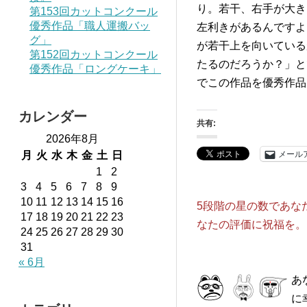
り。若干、右手が大き
第153回カットコンクール
優秀作品「職人運搬バッ
左利きがあるんですよ
グ」
が若干上を向いている
第152回カットコンクール
たるのだろうか？」と
優秀作品「ロングケーキ」
でこの作品を優秀作品
カレンダー
共有:
2026年8月
メール
月
火
水
木
金
土
日
1
2
3
4
5
6
7
8
9
10
11
12
13
14
15
16
5段階の星の数であな
17
18
19
20
21
22
23
なたの評価に祝福を。
24
25
26
27
28
29
30
31
« 6月
あ
に