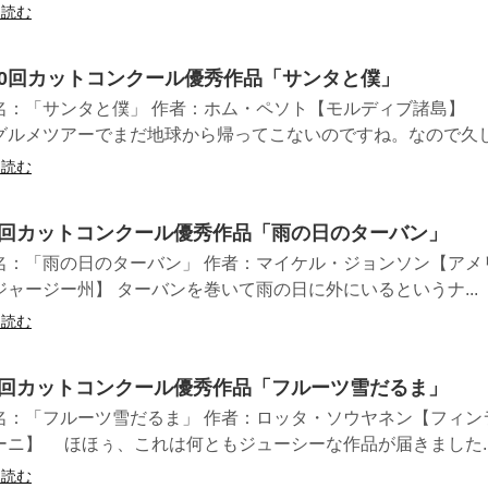
を読む
20回カットコンクール優秀作品「サンタと僕」
名：「サンタと僕」 作者：ホム・ペソト【モルディブ諸島】 
グルメツアーでまだ地球から帰ってこないのですね。なので久し.
を読む
4回カットコンクール優秀作品「雨の日のターバン」
名：「雨の日のターバン」 作者：マイケル・ジョンソン【アメ
ジャージー州】 ターバンを巻いて雨の日に外にいるというナ...
を読む
9回カットコンクール優秀作品「フルーツ雪だるま」
名：「フルーツ雪だるま」 作者：ロッタ・ソウヤネン【フィン
ーニ】 ほほぅ、これは何ともジューシーな作品が届きました..
を読む