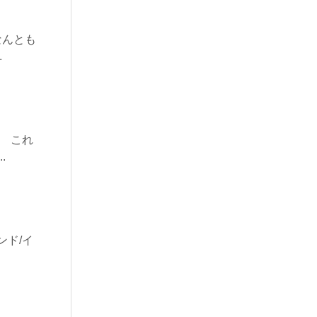
なんとも
.
 これ
.
ンド/イ