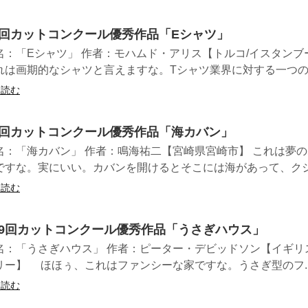
9回カットコンクール優秀作品「Eシャツ」
名：「Eシャツ」 作者：モハムド・アリス【トルコ/イスタン
は画期的なシャツと言えますな。Tシャツ業界に対する一つの..
を読む
3回カットコンクール優秀作品「海カバン」
名：「海カバン」 作者：鳴海祐二【宮崎県宮崎市】 これは夢
ですな。実にいい。カバンを開けるとそこには海があって、クジ.
を読む
29回カットコンクール優秀作品「うさぎハウス」
名：「うさぎハウス」 作者：ピーター・デビッドソン【イギリ
リー】 ほほぅ、これはファンシーな家ですな。うさぎ型のフ..
を読む