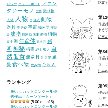
ファン
記事
ロジー
パワースポット
モノ
タジー
乗り物
世界
人物
第1
動物
人体
儀式
仏
作品
器具
宇宙
幾何学
夢
天使
座談
君が
建物
植物
抽象画
果物
会
未来
記事
生命体
発
海
楽器
異次元
神秘
自
明
精霊
紳士
職人
第8
然
装置
風
装身具
音
音楽
作品
食べ物
景
Ｑ＆Ａ
ュー
飲み物
記事
ランキング
第9
第68回カットコンクール優
作品
秀作品「ムーンゲート」
カヤ
(5.00 out of 5)
記事
第60回カットコンクール優