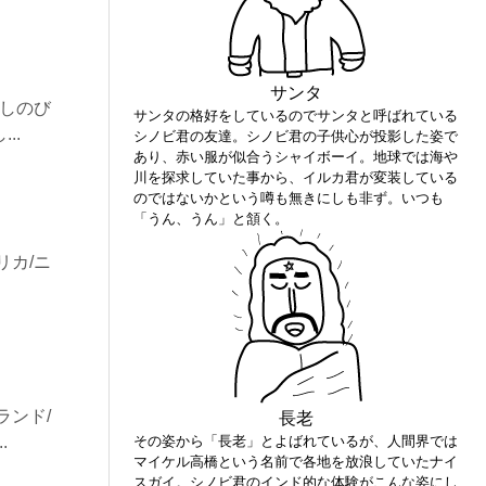
サンタ
しのび
サンタの格好をしているのでサンタと呼ばれている
..
シノビ君の友達。シノビ君の子供心が投影した姿で
あり、赤い服が似合うシャイボーイ。地球では海や
川を探求していた事から、イルカ君が変装している
のではないかという噂も無きにしも非ず。いつも
「うん、うん」と頷く。
リカ/ニ
ランド/
長老
.
その姿から「長老」とよばれているが、人間界では
マイケル高橋という名前で各地を放浪していたナイ
スガイ。シノビ君のインド的な体験がこんな姿にし