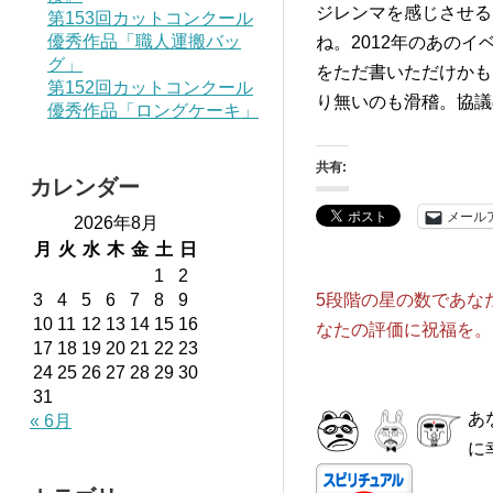
ジレンマを感じさせる
第153回カットコンクール
優秀作品「職人運搬バッ
ね。2012年のあの
グ」
をただ書いただけかも
第152回カットコンクール
り無いのも滑稽。協議
優秀作品「ロングケーキ」
共有:
カレンダー
メール
2026年8月
月
火
水
木
金
土
日
1
2
3
4
5
6
7
8
9
5段階の星の数であな
10
11
12
13
14
15
16
なたの評価に祝福を。
17
18
19
20
21
22
23
24
25
26
27
28
29
30
31
あ
« 6月
に