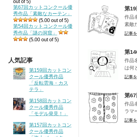
out of 5)
第67回カットコンクール優
第1
秀作品「素敵なカーテン」
作品
(5.00 out of 5)
素敵
第54回カットコンクール優
秀作品「謎の洞窟」
記事
(5.00 out of 5)
第1
人気記事
作品
は何
第159回カットコン
クール優秀作品
記事
「反転雲海・カス
テラ」
第6
第158回カットコン
作品
クール優秀作品
ラマ
「モデル発見！」
記事
第157回カットコン
クール優秀作品