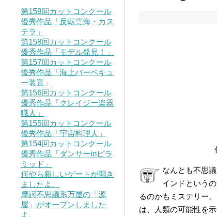
第159回カットコンクール
優秀作品「反転雲海・カス
テラ」
第158回カットコンクール
優秀作品「モデル発見！」
第157回カットコンクール
優秀作品「海上バーベキュ
ー装置」
第156回カットコンクール
優秀作品「クレイジー楽器
職人」
第155回カットコンクール
優秀作品「宇宙料理人」
第154回カットコンクール
優秀作品「ダンサーinピラ
ミッド」
なんとも不思議
何やら新しいゲートが開き
インドというの
ましたよ。
摩訶不思議系万屋の「源
るのかもミステリー。
屋」がオープンしました
は、人類の可能性を示
よ。