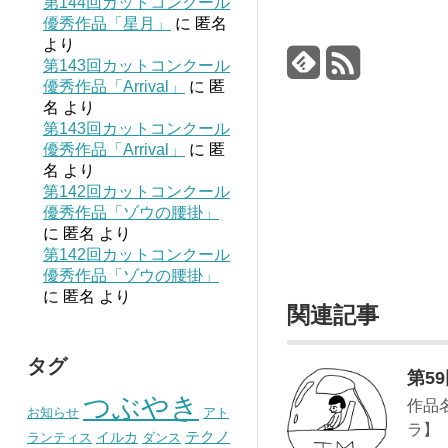
第144回カットコンクール
優秀作品「星月」
に
匿名
より
第143回カットコンクール
優秀作品「Arrival」
に
匿
名
より
第143回カットコンクール
優秀作品「Arrival」
に
匿
名
より
第142回カットコンクール
優秀作品「ゾウの腰掛」
に
匿名
より
第142回カットコンクール
優秀作品「ゾウの腰掛」
に
匿名
より
関連記事
タグ
第5
つぶやき
作品
お知らせ
アト
ラ】
テクノ
イルカ
ランティス
ダンス