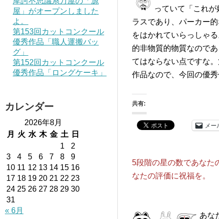
摩訶不思議系万屋の「源
っていて「これが
屋」がオープンしました
よ。
ラスであり、パーカー的
第153回カットコンクール
をはかれていらっしゃる
優秀作品「職人運搬バッ
的非物質的物質なのであ
グ」
てはならない点ですな。
第152回カットコンクール
優秀作品「ロングケーキ」
作品なので、今回の優秀
共有:
カレンダー
2026年8月
メー
月
火
水
木
金
土
日
1
2
3
4
5
6
7
8
9
5段階の星の数であなた
10
11
12
13
14
15
16
なたの評価に祝福を。
17
18
19
20
21
22
23
24
25
26
27
28
29
30
31
« 6月
あな