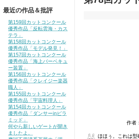
最近の作品＆批評
第159回カットコンクール
優秀作品「反転雲海・カス
テラ」
第158回カットコンクール
優秀作品「モデル発見！」
第157回カットコンクール
優秀作品「海上バーベキュ
ー装置」
第156回カットコンクール
優秀作品「クレイジー楽器
職人」
第155回カットコンクール
優秀作品「宇宙料理人」
第154回カットコンクール
優秀作品「ダンサーinピラ
ミッド」
作者
何やら新しいゲートが開き
ましたよ。
ほほぅ。これは型