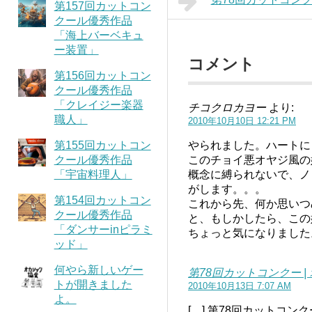
第157回カットコン
クール優秀作品
「海上バーベキュ
ー装置」
コメント
第156回カットコン
クール優秀作品
「クレイジー楽器
チコクロカヨー
より:
職人」
2010年10月10日 12:21 PM
第155回カットコン
やられました。ハートに
クール優秀作品
このチョイ悪オヤジ風の
「宇宙料理人」
概念に縛られないで、ノ
がします。。。
第154回カットコン
これから先、何か思いつ
クール優秀作品
と、もしかしたら、この
「ダンサーinピラミ
ちょっと気になりました
ッド」
何やら新しいゲー
第78回カットコンクー |
トが開きました
2010年10月13日 7:07 AM
よ。
[…] 第78回カットコン