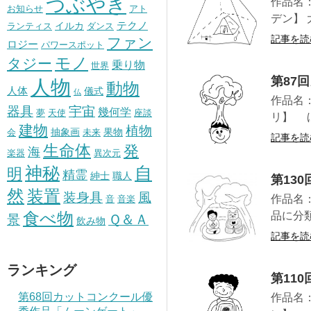
つぶやき
作品名
お知らせ
アト
デン】
テクノ
イルカ
ランティス
ダンス
記事を読
ファン
ロジー
パワースポット
モノ
タジー
乗り物
世界
第87
人物
動物
人体
儀式
仏
作品名
器具
宇宙
幾何学
夢
天使
座談
リ】 
建物
植物
抽象画
果物
会
未来
記事を読
生命体
発
海
楽器
異次元
神秘
自
明
精霊
紳士
職人
第13
然
装置
風
装身具
作品名
音
音楽
食べ物
品に分
景
Ｑ＆Ａ
飲み物
記事を読
ランキング
第11
第68回カットコンクール優
作品名