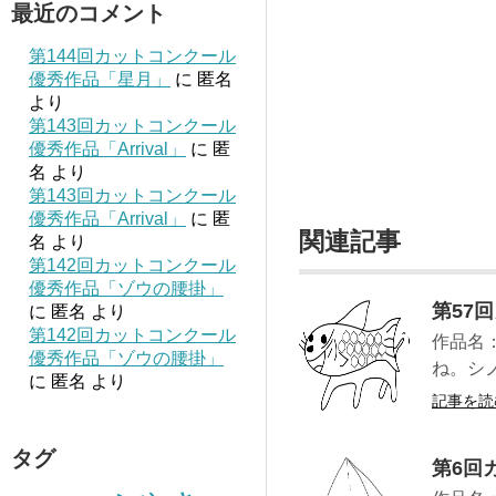
最近のコメント
第144回カットコンクール
優秀作品「星月」
に
匿名
より
第143回カットコンクール
優秀作品「Arrival」
に
匿
名
より
第143回カットコンクール
優秀作品「Arrival」
に
匿
関連記事
名
より
第142回カットコンクール
優秀作品「ゾウの腰掛」
第57
に
匿名
より
第142回カットコンクール
作品名
優秀作品「ゾウの腰掛」
ね。シ
に
匿名
より
記事を読
タグ
第6回