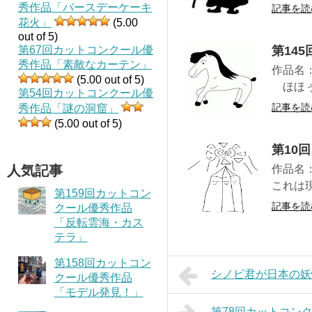
秀作品「バースデーケーキ
記事を読
花火」
(5.00
out of 5)
第67回カットコンクール優
第14
秀作品「素敵なカーテン」
作品名
(5.00 out of 5)
ほほぅ
第54回カットコンクール優
記事を読
秀作品「謎の洞窟」
(5.00 out of 5)
第10
人気記事
作品名
これは
第159回カットコン
記事を読
クール優秀作品
「反転雲海・カス
テラ」
第158回カットコン
シノビ君が日本の妖怪
クール優秀作品
「モデル発見！」
第78回カットコン