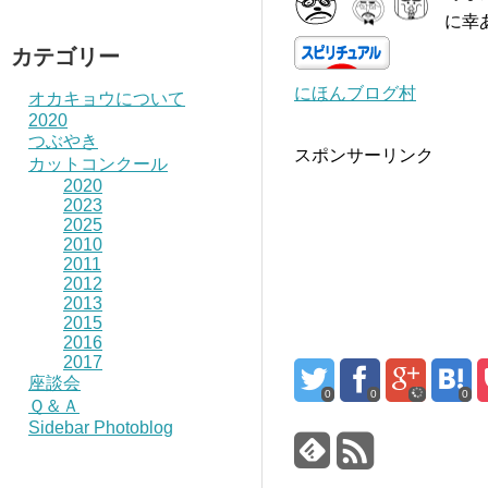
に幸
カテゴリー
にほんブログ村
オカキョウについて
2020
つぶやき
スポンサーリンク
カットコンクール
2020
2023
2025
2010
2011
2012
2013
2015
2016
2017
座談会
0
0
0
Ｑ＆Ａ
Sidebar Photoblog