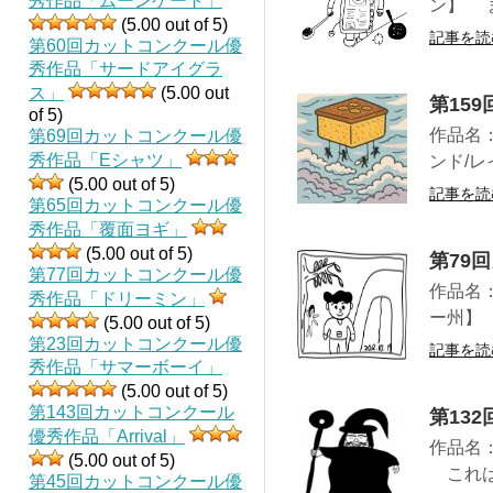
秀作品「ムーンゲート」
ン】 
(5.00 out of 5)
記事を読
第60回カットコンクール優
秀作品「サードアイグラ
ス」
(5.00 out
第15
of 5)
作品名
第69回カットコンクール優
秀作品「Eシャツ」
ンド/
(5.00 out of 5)
記事を読
第65回カットコンクール優
秀作品「覆面ヨギ」
(5.00 out of 5)
第79
第77回カットコンクール優
作品名
秀作品「ドリーミン」
ー州】
(5.00 out of 5)
第23回カットコンクール優
記事を読
秀作品「サマーボーイ」
(5.00 out of 5)
第143回カットコンクール
第13
優秀作品「Arrival」
作品名
(5.00 out of 5)
これは
第45回カットコンクール優