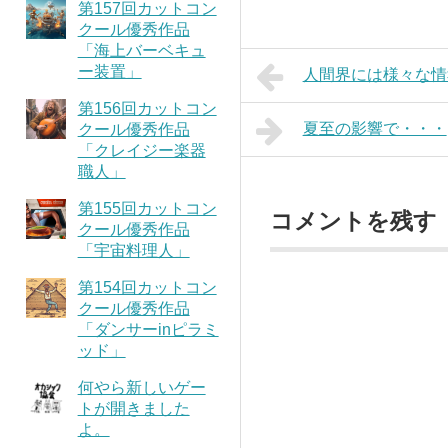
第157回カットコン
クール優秀作品
「海上バーベキュ
ー装置」
人間界には様々な情
第156回カットコン
夏至の影響で・・・
クール優秀作品
「クレイジー楽器
職人」
第155回カットコン
コメントを残す
クール優秀作品
「宇宙料理人」
第154回カットコン
クール優秀作品
「ダンサーinピラミ
ッド」
何やら新しいゲー
トが開きました
よ。