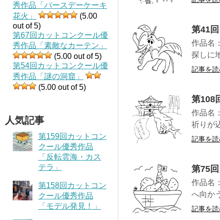
秀作品「バースデーケーキ
花火」
(5.00
out of 5)
第41
第67回カットコンクール優
作品名
秀作品「素敵なカーテン」
探しに
(5.00 out of 5)
第54回カットコンクール優
記事を読
秀作品「謎の洞窟」
(5.00 out of 5)
第10
作品名
人気記事
祈りが
第159回カットコン
記事を読
クール優秀作品
「反転雲海・カス
テラ」
第75
作品名
第158回カットコン
へ向か
クール優秀作品
「モデル発見！」
記事を読