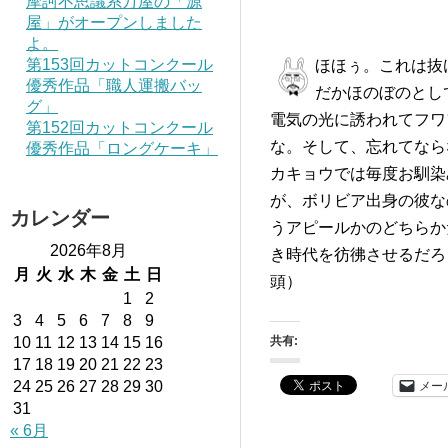
摩訶不思議系万屋の「源
屋」がオープンしました
よ。
第153回カットコンクール
ほほぅ。これは抜
優秀作品「職人運搬バッ
だかほのぼのとし
グ」
電気の光に誘われてフワ
第152回カットコンクール
な。そして、忘れてなら
優秀作品「ロングケーキ」
カキョウでは毎度お馴染
が、ボリビア出身の彼な
カレンダー
うアピールかのどちらか
2026年8月
き時代を彷彿させるだろ
月
火
水
木
金
土
日
頭）
1
2
3
4
5
6
7
8
9
10
11
12
13
14
15
16
共有:
17
18
19
20
21
22
23
メー
24
25
26
27
28
29
30
31
« 6月