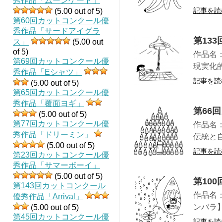
秀作品「ムーンゲート」
記事を読
(5.00 out of 5)
第60回カットコンクール優
秀作品「サードアイグラ
第13
ス」
(5.00 out
of 5)
作品名
第69回カットコンクール優
現実化
秀作品「Eシャツ」
記事を読
(5.00 out of 5)
第65回カットコンクール優
秀作品「覆面ヨギ」
第66
(5.00 out of 5)
第77回カットコンクール優
作品名
秀作品「ドリーミン」
伝統と
(5.00 out of 5)
記事を読
第23回カットコンクール優
秀作品「サマーボーイ」
(5.00 out of 5)
第10
第143回カットコンクール
作品名
優秀作品「Arrival」
ンバラ】
(5.00 out of 5)
第45回カットコンクール優
記事を読