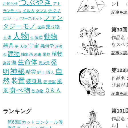
つぶやき
お知らせ
アト
ン】 
テクノ
イルカ
ランティス
ダンス
記事を読
ファン
ロジー
パワースポット
モノ
タジー
乗り物
世界
第30
人物
動物
人体
儀式
作品名
仏
なスペ
器具
宇宙
幾何学
夢
天使
座談
建物
植物
記事を読
抽象画
果物
会
未来
生命体
発
海
楽器
異次元
神秘
自
第12
明
精霊
紳士
職人
作品名
然
装置
風
装身具
音
音楽
び君が
食べ物
景
Ｑ＆Ａ
飲み物
記事を読
ランキング
第10
作品名
第68回カットコンクール優
ル】 