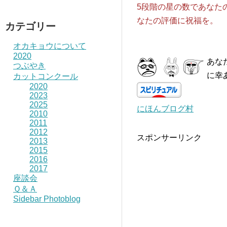
5段階の星の数であなた
なたの評価に祝福を。
カテゴリー
オカキョウについて
2020
あな
つぶやき
に幸
カットコンクール
2020
2023
2025
にほんブログ村
2010
2011
2012
スポンサーリンク
2013
2015
2016
2017
座談会
Ｑ＆Ａ
Sidebar Photoblog