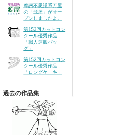
摩訶不思議系万屋
の「源屋」がオー
プンしましたよ。
第153回カットコン
クール優秀作品
「職人運搬バッ
グ」
第152回カットコン
クール優秀作品
「ロングケーキ」
過去の作品集