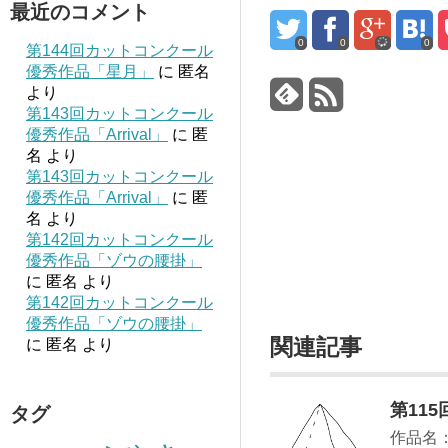
最近のコメント
0
0
0
第144回カットコンクール
優秀作品「星月」
に
匿名
より
第143回カットコンクール
優秀作品「Arrival」
に
匿
名
より
第143回カットコンクール
優秀作品「Arrival」
に
匿
名
より
第142回カットコンクール
優秀作品「ゾウの腰掛」
に
匿名
より
第142回カットコンクール
優秀作品「ゾウの腰掛」
関連記事
に
匿名
より
第11
タグ
作品名