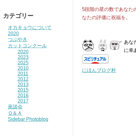
5段階の星の数であなた
カテゴリー
なたの評価に祝福を。
オカキョウについて
2020
つぶやき
あな
カットコンクール
に幸
2020
2023
2025
2010
にほんブログ村
2011
2012
2013
2015
2016
2017
座談会
Ｑ＆Ａ
Sidebar Photoblog