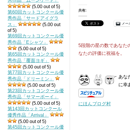
秀作品「ムーンゲート」
(5.00 out of 5)
共有:
第60回カットコンクール優
秀作品「サードアイグラ
メー
ス」
(5.00 out
of 5)
第69回カットコンクール優
秀作品「Eシャツ」
5段階の星の数であなた
(5.00 out of 5)
なたの評価に祝福を。
第65回カットコンクール優
秀作品「覆面ヨギ」
(5.00 out of 5)
第77回カットコンクール優
あな
秀作品「ドリーミン」
に幸
(5.00 out of 5)
第23回カットコンクール優
秀作品「サマーボーイ」
(5.00 out of 5)
にほんブログ村
第143回カットコンクール
優秀作品「Arrival」
(5.00 out of 5)
第45回カットコンクール優