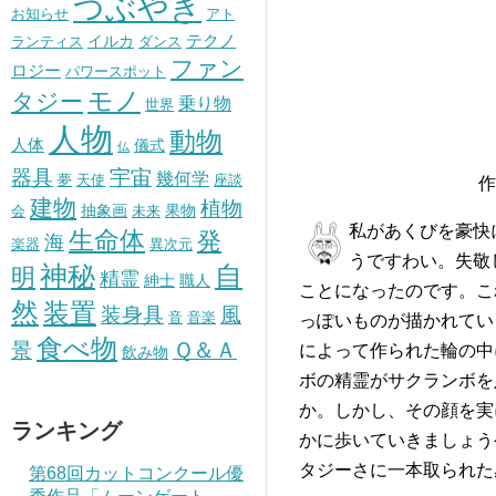
つぶやき
お知らせ
アト
テクノ
イルカ
ランティス
ダンス
ファン
ロジー
パワースポット
モノ
タジー
乗り物
世界
人物
動物
人体
儀式
仏
器具
宇宙
幾何学
夢
天使
座談
作
建物
植物
抽象画
果物
会
未来
私があくびを豪快
生命体
発
海
楽器
異次元
うですわい。失敬
神秘
自
明
精霊
紳士
職人
ことになったのです。こ
然
装置
風
装身具
音
音楽
っぽいものが描かれてい
食べ物
景
Ｑ＆Ａ
によって作られた輪の中
飲み物
ボの精霊がサクランボを
か。しかし、その顔を実
ランキング
かに歩いていきましょう
タジーさに一本取られた
第68回カットコンクール優