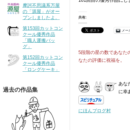
101回目の優秀作品に
摩訶不思議系万屋
の「源屋」がオー
プンしましたよ。
共有:
第153回カットコン
メー
クール優秀作品
「職人運搬バッ
グ」
5段階の星の数であなた
第152回カットコン
なたの評価に祝福を。
クール優秀作品
「ロングケーキ」
あな
過去の作品集
に幸
にほんブログ村