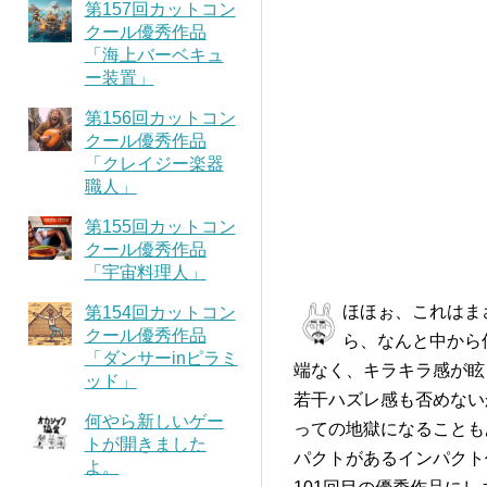
第157回カットコン
クール優秀作品
「海上バーベキュ
ー装置」
第156回カットコン
クール優秀作品
「クレイジー楽器
職人」
第155回カットコン
クール優秀作品
「宇宙料理人」
ほほぉ、これはま
第154回カットコン
クール優秀作品
ら、なんと中から
「ダンサーinピラミ
端なく、キラキラ感が眩
ッド」
若干ハズレ感も否めない
何やら新しいゲー
っての地獄になることも
トが開きました
パクトがあるインパクト
よ。