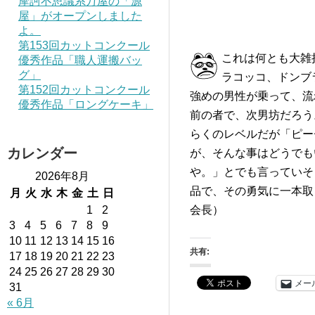
摩訶不思議系万屋の「源
屋」がオープンしました
よ。
第153回カットコンクール
これは何とも大雑
優秀作品「職人運搬バッ
グ」
ラコッコ、ドンブ
第152回カットコンクール
強めの男性が乗って、流
優秀作品「ロングケーキ」
前の者で、次男坊だろう
らくのレベルだが「ピー
カレンダー
が、そんな事はどうでも
や。」とでも言っていそ
2026年8月
品で、その勇気に一本取
月
火
水
木
金
土
日
1
2
会長）
3
4
5
6
7
8
9
10
11
12
13
14
15
16
共有:
17
18
19
20
21
22
23
24
25
26
27
28
29
30
メー
31
« 6月