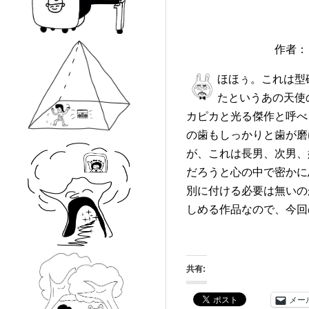
作者：
ほほぅ。これは型
たというあの天使
カピカと光る傑作と呼べ
の歯もしっかりと歯が磨
が、これは長男、次男、
だろうと心の中で密かに
別に付ける必要は無いの
しめる作品なので、今回
共有:
メー