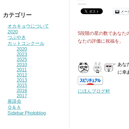
メー
カテゴリー
オカキョウについて
2020
5段階の星の数であなた
つぶやき
なたの評価に祝福を。
カットコンクール
2020
2023
2025
あな
2010
2011
に幸
2012
2013
2015
2016
にほんブログ村
2017
座談会
Ｑ＆Ａ
Sidebar Photoblog