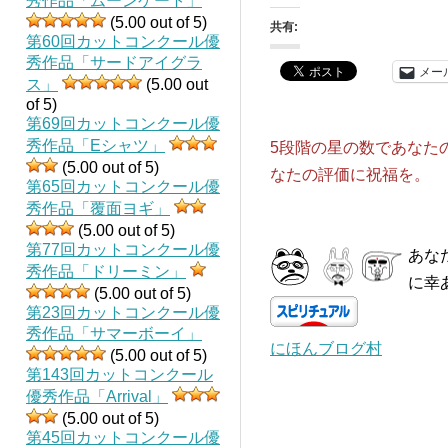
秀作品「ムーンゲート」
(5.00 out of 5)
共有:
第60回カットコンクール優
秀作品「サードアイグラ
メー
ス」
(5.00 out
of 5)
第69回カットコンクール優
秀作品「Eシャツ」
5段階の星の数であなた
(5.00 out of 5)
なたの評価に祝福を。
第65回カットコンクール優
秀作品「覆面ヨギ」
(5.00 out of 5)
第77回カットコンクール優
あな
秀作品「ドリーミン」
に幸
(5.00 out of 5)
第23回カットコンクール優
秀作品「サマーボーイ」
にほんブログ村
(5.00 out of 5)
第143回カットコンクール
優秀作品「Arrival」
(5.00 out of 5)
第45回カットコンクール優