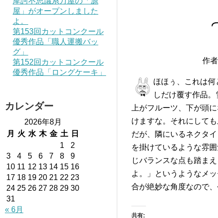
摩訶不思議系万屋の「源
屋」がオープンしました
よ。
第153回カットコンクール
優秀作品「職人運搬バッ
グ」
作者
第152回カットコンクール
優秀作品「ロングケーキ」
ほほぅ、これは何
しだけ覆す作品。
カレンダー
上がフルーツ、下が頭に
けますな。それにしても
2026年8月
月
火
水
木
金
土
日
だが、隣にいるネクタイ
1
2
を掛けているような雰囲
3
4
5
6
7
8
9
じバランスな点も踏まえ
10
11
12
13
14
15
16
よ。」というようなメッ
17
18
19
20
21
22
23
合が絶妙な角度なので、
24
25
26
27
28
29
30
31
« 6月
共有: