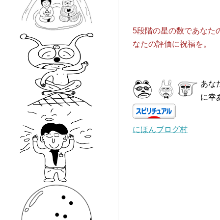
5段階の星の数であなた
なたの評価に祝福を。
あな
に幸
にほんブログ村