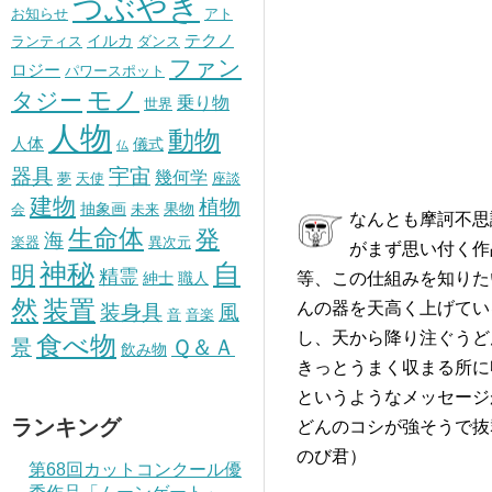
つぶやき
お知らせ
アト
テクノ
イルカ
ランティス
ダンス
ファン
ロジー
パワースポット
モノ
タジー
乗り物
世界
人物
動物
人体
儀式
仏
器具
宇宙
幾何学
夢
天使
座談
建物
植物
抽象画
果物
会
未来
なんとも摩訶不思
生命体
発
海
楽器
異次元
がまず思い付く作
神秘
自
明
精霊
紳士
職人
等、この仕組みを知りた
然
装置
んの器を天高く上げてい
風
装身具
音
音楽
し、天から降り注ぐうど
食べ物
景
Ｑ＆Ａ
飲み物
きっとうまく収まる所に
というようなメッセージ
ランキング
どんのコシが強そうで抜
のび君）
第68回カットコンクール優