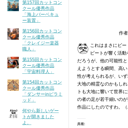
第157回カットコン
クール優秀作品
「海上バーベキュ
ー装置」
第156回カットコン
作者
クール優秀作品
「クレイジー楽器
これはまさにビー
職人」
ビートが響く活動
第155回カットコン
だろうが、他の可能性と
クール優秀作品
えようとする瞬間、高い
「宇宙料理人」
性が考えられるが、いず
第154回カットコン
大地の精霊なのかもしれ
クール優秀作品
トも大地に響いて世界に
「ダンサーinピラミ
の者の足が若干細いのが
ッド」
作品にしたのですわ。（
何やら新しいゲー
トが開きました
よ。
共有: