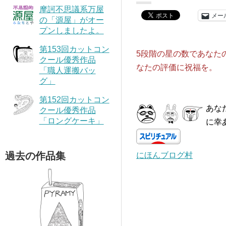
摩訶不思議系万屋
メー
の「源屋」がオー
プンしましたよ。
第153回カットコン
5段階の星の数であなた
クール優秀作品
なたの評価に祝福を。
「職人運搬バッ
グ」
第152回カットコン
あな
クール優秀作品
「ロングケーキ」
に幸
過去の作品集
にほんブログ村