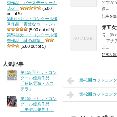
ですか
秀作品「バースデーケーキ
花火」
(5.00
多...
out of 5)
記事を読
第67回カットコンクール優
秀作品「素敵なカーテン」
第五次
(5.00 out of 5)
Ｑ．第
第54回カットコンクール優
秀作品「謎の洞窟」
ロアチ
(5.00 out of 5)
こ...
記事を読
人気記事
第159回カットコン
クール優秀作品
第41回カットコン
「反転雲海・カス
テラ」
第42回カットコン
第158回カットコン
クール優秀作品
「モデル発見！」