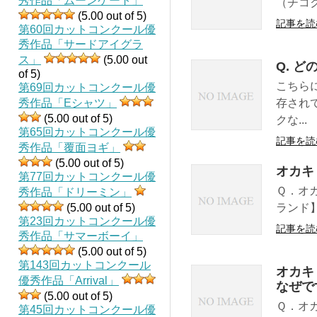
秀作品「ムーンゲート」
（チコ
(5.00 out of 5)
記事を読
第60回カットコンクール優
秀作品「サードアイグラ
ス」
(5.00 out
Q. 
of 5)
こちら
第69回カットコンクール優
秀作品「Eシャツ」
存され
(5.00 out of 5)
クな...
第65回カットコンクール優
記事を読
秀作品「覆面ヨギ」
(5.00 out of 5)
オカキ
第77回カットコンクール優
Ｑ．オ
秀作品「ドリーミン」
(5.00 out of 5)
ランド
第23回カットコンクール優
記事を読
秀作品「サマーボーイ」
(5.00 out of 5)
第143回カットコンクール
オカキ
優秀作品「Arrival」
なぜで
(5.00 out of 5)
Ｑ．オ
第45回カットコンクール優