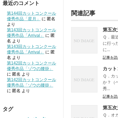
最近のコメント
関連記事
第144回カットコンクール
優秀作品「星月」
に
匿名
より
第五次
第143回カットコンクール
優秀作品「Arrival」
に
匿
Ｑ．最
名
より
に行っ
第143回カットコンクール
に...
優秀作品「Arrival」
に
匿
名
より
記事を読
第142回カットコンクール
カット
優秀作品「ゾウの腰掛」
に
匿名
より
Ｑ．カ
第142回カットコンクール
か？（
優秀作品「ゾウの腰掛」
秀...
に
匿名
より
記事を読
第五次
タグ
Ｑ．オ