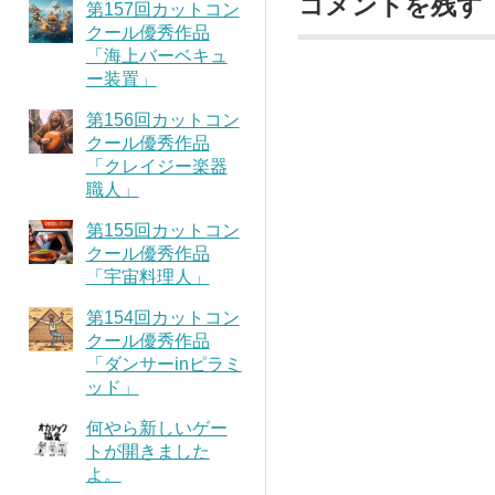
コメントを残す
第157回カットコン
クール優秀作品
「海上バーベキュ
ー装置」
第156回カットコン
クール優秀作品
「クレイジー楽器
職人」
第155回カットコン
クール優秀作品
「宇宙料理人」
第154回カットコン
クール優秀作品
「ダンサーinピラミ
ッド」
何やら新しいゲー
トが開きました
よ。