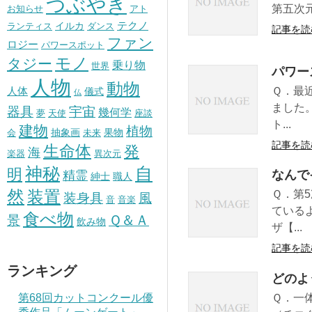
つぶやき
第五次元
お知らせ
アト
テクノ
イルカ
ランティス
ダンス
記事を読
ファン
ロジー
パワースポット
モノ
タジー
乗り物
世界
パワー
人物
動物
人体
Ｑ．最
儀式
仏
ました
器具
宇宙
幾何学
夢
天使
座談
ト...
建物
植物
抽象画
果物
会
未来
記事を読
生命体
発
海
楽器
異次元
神秘
自
明
精霊
なんで
紳士
職人
然
装置
Ｑ．第
風
装身具
音
音楽
ている
食べ物
景
Ｑ＆Ａ
飲み物
ザ【...
記事を読
ランキング
どのよ
第68回カットコンクール優
Ｑ．一