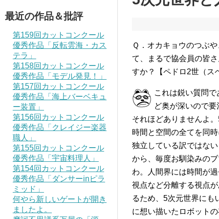
最近の作品＆批評
第159回カットコンクール
優秀作品「反転雲海・カス
Ｑ．オカキョウのつぶや
テラ」
て、まるで協会員の皆さ
第158回カットコンクール
すか？【ペドロ2世（ス
優秀作品「モデル発見！」
第157回カットコンクール
これは鋭い質問で
優秀作品「海上バーベキュ
ど奥が深いので要
ー装置」
第156回カットコンクール
それほどありませんよ。
優秀作品「クレイジー楽器
時間と空間の全てを同時
職人」
独立している訳ではない
第155回カットコンクール
優秀作品「宇宙料理人」
から、毎度お馴染みのブ
第154回カットコンクール
わ。人間界には時間が過
優秀作品「ダンサーinピラ
視点など分離する視点が
ミッド」
るため、5次元世界にも
何やら新しいゲートが開き
ましたよ。
に想い描いたロボットの