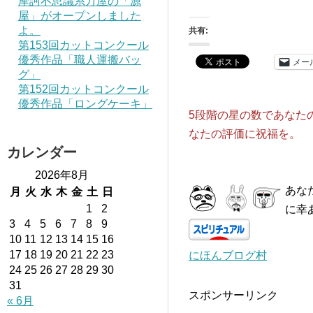
摩訶不思議系万屋の「源
屋」がオープンしました
よ。
共有:
第153回カットコンクール
優秀作品「職人運搬バッ
メー
グ」
第152回カットコンクール
優秀作品「ロングケーキ」
5段階の星の数であなた
なたの評価に祝福を。
カレンダー
2026年8月
あな
月
火
水
木
金
土
日
1
2
に幸
3
4
5
6
7
8
9
10
11
12
13
14
15
16
17
18
19
20
21
22
23
にほんブログ村
24
25
26
27
28
29
30
31
スポンサーリンク
« 6月