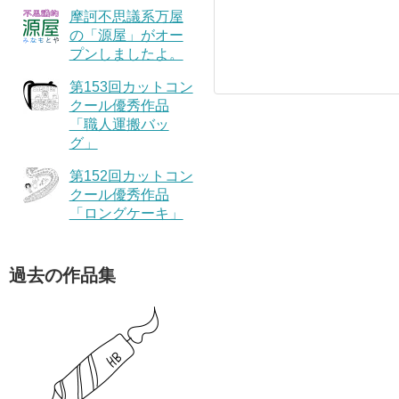
摩訶不思議系万屋
の「源屋」がオー
プンしましたよ。
第153回カットコン
クール優秀作品
「職人運搬バッ
グ」
第152回カットコン
クール優秀作品
「ロングケーキ」
過去の作品集